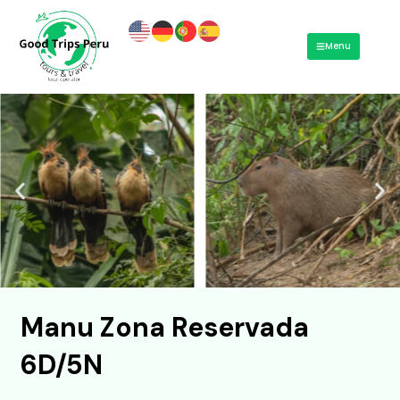
Ir
al
Menu
contenido
Manu Zona Reservada
6D/5N