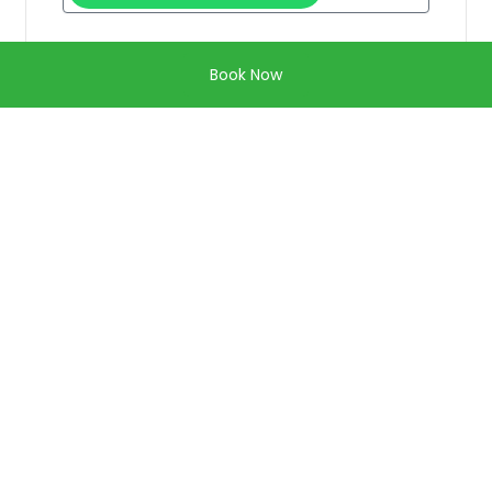
¿Cuantas personas estan interesadas?
Book Now
Mensaje
Enviar
Informacion del tour
Grupo