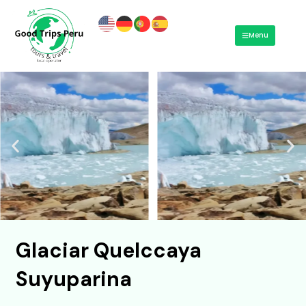
Ir
al
Menu
contenido
Glaciar Quelccaya
Suyuparina