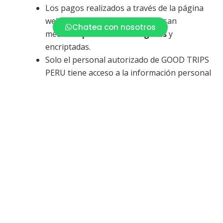
Los pagos realizados a través de la página
web o canales oficiales se procesan
Chatea con nosotros
mediante
plataformas seguras
y
encriptadas.
Solo el personal autorizado de GOOD TRIPS
PERU tiene acceso a la información personal
estrictamente necesaria para cumplir con
las funciones de su trabajo.
4. Compartición de información
GOOD TRIPS PERU no vende, alquila ni comercializa
datos personales de sus clientes. Sin embargo, la
información podrá compartirse en los siguientes
casos:
Con
proveedores de servicios
turísticos
(hoteles, aerolíneas, trenes,