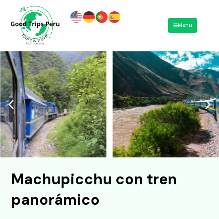
Ir
al
Menu
contenido
Machupicchu con tren
panorámico