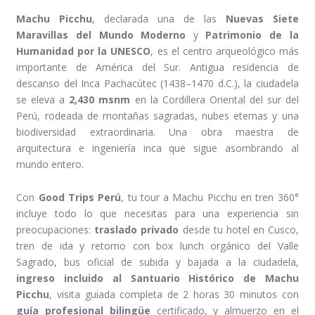
Machu Picchu
, declarada una de las
Nuevas Siete
Maravillas del Mundo Moderno
y
Patrimonio de la
Humanidad por la UNESCO
, es el centro arqueológico más
importante de América del Sur. Antigua residencia de
descanso del Inca Pachacútec (1438–1470 d.C.), la ciudadela
se eleva a
2,430 msnm
en la Cordillera Oriental del sur del
Perú, rodeada de montañas sagradas, nubes eternas y una
biodiversidad extraordinaria. Una obra maestra de
arquitectura e ingeniería inca que sigue asombrando al
mundo entero.
Con
Good Trips Perú
, tu tour a Machu Picchu en tren 360°
incluye todo lo que necesitas para una experiencia sin
preocupaciones:
traslado privado
desde tu hotel en Cusco,
tren de ida y retorno con box lunch orgánico del Valle
Sagrado, bus oficial de subida y bajada a la ciudadela,
ingreso incluido al Santuario Histórico de Machu
Picchu
, visita guiada completa de 2 horas 30 minutos con
guía profesional bilingüe
certificado, y almuerzo en el