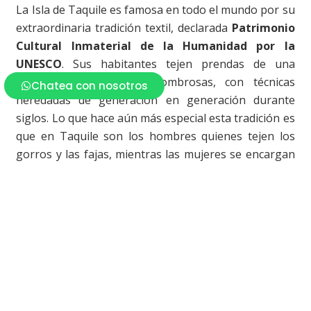
La Isla de Taquile es famosa en todo el mundo por su
extraordinaria tradición textil, declarada
Patrimonio
Cultural Inmaterial de la Humanidad por la
UNESCO
. Sus habitantes tejen prendas de una
complejidad y belleza asombrosas, con técnicas
Chatea con nosotros
heredadas de generación en generación durante
siglos. Lo que hace aún más especial esta tradición es
que en Taquile son los hombres quienes tejen los
gorros y las fajas, mientras las mujeres se encargan
de hilar y tejer las polleras y los mantos.
La isla tiene un modelo de turismo comunitario
ejemplar, donde la propia comunidad gestiona los
servicios de hospedaje y alimentación, garantizando
que los beneficios del turismo lleguen directamente a
sus familias. Sus restaurantes ofrecen una
gastronomía típica del lago con truchas frescas,