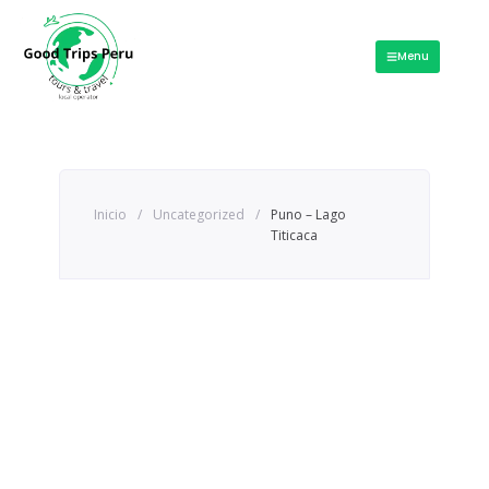
Ir
al
Menu
contenido
Puno – Lago Titicaca
Inicio
/
Uncategorized
/
Puno – Lago
Titicaca